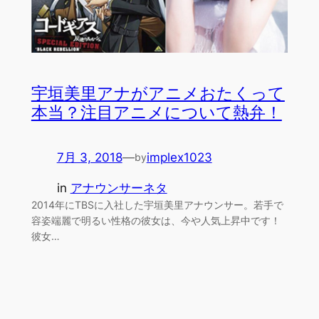
宇垣美里アナがアニメおたくって
本当？注目アニメについて熱弁！
7月 3, 2018
—
implex1023
by
in
アナウンサーネタ
2014年にTBSに入社した宇垣美里アナウンサー。若手で
容姿端麗で明るい性格の彼女は、今や人気上昇中です！
彼女…