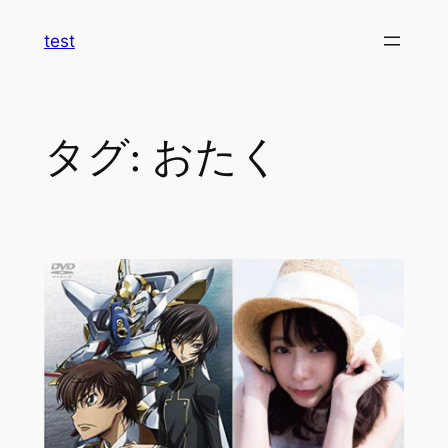
内
test
容
を
ス
キ
タグ:
おたく
ッ
プ