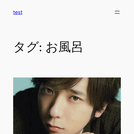
内
test
容
を
ス
キ
タグ:
お風呂
ッ
プ