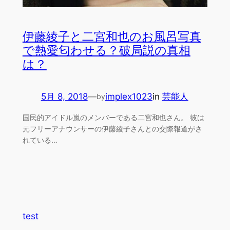
伊藤綾子と二宮和也のお風呂写真
で熱愛匂わせる？破局説の真相
は？
5月 8, 2018
—
implex1023
in
芸能人
by
国民的アイドル嵐のメンバーである二宮和也さん。 彼は
元フリーアナウンサーの伊藤綾子さんとの交際報道がさ
れている…
test