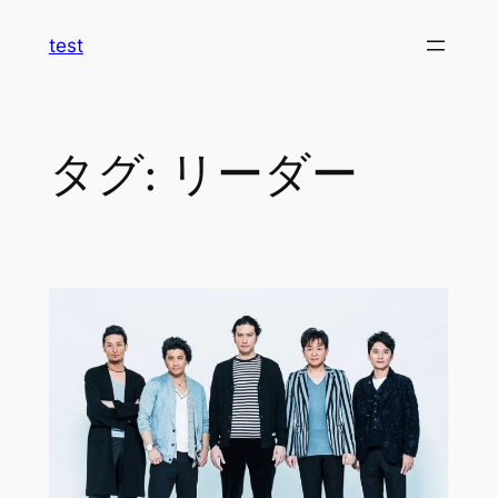
内
test
容
を
ス
キ
タグ:
リーダー
ッ
プ