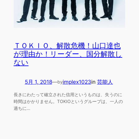
ＴＯＫＩＯ、解散危機！山口達也
が理由か！リーダー、国分解散し
ない
5月 1, 2018
—
implex1023
in
芸能人
by
長きにわたって確立された信用というものは、失うのに
時間はかかりません。TOKIOというグループは、一人の
過ちに…