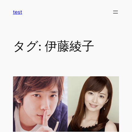
内
test
容
を
ス
キ
タグ:
伊藤綾子
ッ
プ