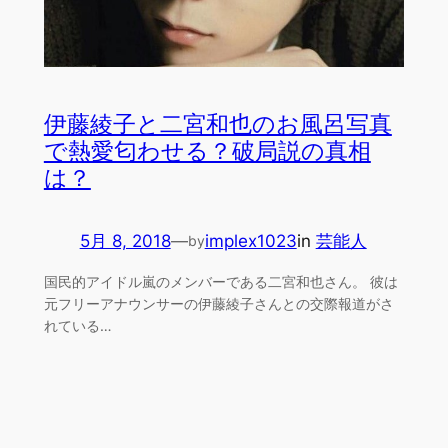
伊藤綾子と二宮和也のお風呂写真
で熱愛匂わせる？破局説の真相
は？
5月 8, 2018
—
implex1023
in
芸能人
by
国民的アイドル嵐のメンバーである二宮和也さん。 彼は
元フリーアナウンサーの伊藤綾子さんとの交際報道がさ
れている…