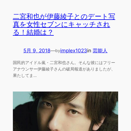
二宮和也が伊藤綾子とのデート写
真を女性セブンにキャッチされ
る！結婚は？
5月 9, 2018
—
implex1023
in
芸能人
by
国民的アイドル嵐・二宮和也さん。そんな彼にはフリー
アナウンサー伊藤綾子さんの破局報道がありましたが、
果たしてま…