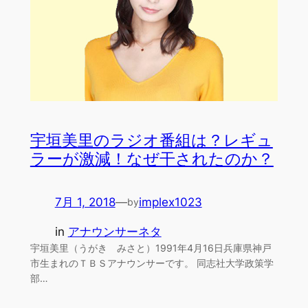
宇垣美里のラジオ番組は？レギュ
ラーが激減！なぜ干されたのか？
7月 1, 2018
—
implex1023
by
in
アナウンサーネタ
宇垣美里（うがき みさと）1991年4月16日兵庫県神戸
市生まれのＴＢＳアナウンサーです。 同志社大学政策学
部…