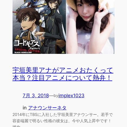
宇垣美里アナがアニメおたくって
本当？注目アニメについて熱弁！
7月 3, 2018
—
implex1023
by
in
アナウンサーネタ
2014年にTBSに入社した宇垣美里アナウンサー。若手で
容姿端麗で明るい性格の彼女は、今や人気上昇中です！
彼女…