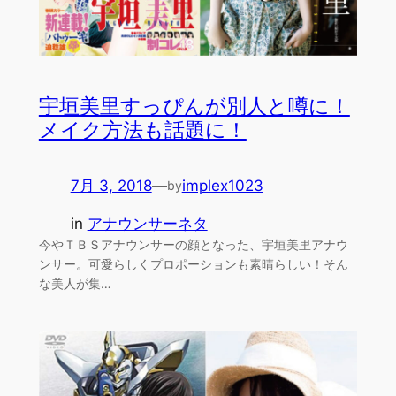
宇垣美里すっぴんが別人と噂に！
メイク方法も話題に！
7月 3, 2018
—
implex1023
by
in
アナウンサーネタ
今やＴＢＳアナウンサーの顔となった、宇垣美里アナウ
ンサー。可愛らしくプロポーションも素晴らしい！そん
な美人が集…