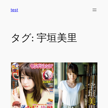
内
test
容
を
ス
キ
タグ:
宇垣美里
ッ
プ