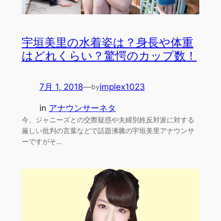
宇垣美里の水着姿は？身長や体重
はどれくらい？驚愕のカップ数！
7月 1, 2018
—
implex1023
by
in
アナウンサーネタ
今、ジャニーズとの交際疑惑や夫婦別姓反対派に対する
厳しい批判の言葉などで話題沸騰の宇垣美里アナウンサ
ーですがそ…