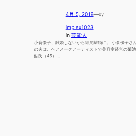
4月 5, 2018
—
by
implex1023
in
芸能人
小倉優子、離婚しないから結局離婚に。 小倉優子さ
の夫は、ヘアメークアーティストで美容室経営の菊池
勲氏（45）…