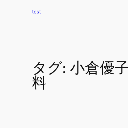
内
test
容
を
ス
キ
ッ
プ
タグ:
小倉優
料