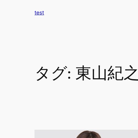
内
test
容
を
ス
キ
ッ
プ
タグ:
東山紀