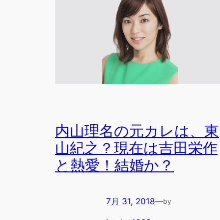
内山理名の元カレは、東
山紀之？現在は吉田栄作
と熱愛！結婚か？
7月 31, 2018
—
by