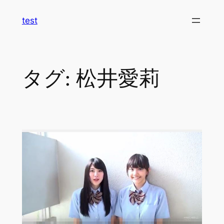
内
test
容
を
ス
キ
タグ:
松井愛莉
ッ
プ