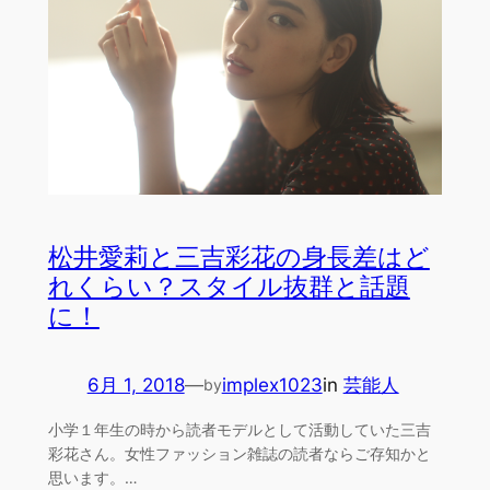
松井愛莉と三吉彩花の身長差はど
れくらい？スタイル抜群と話題
に！
6月 1, 2018
—
implex1023
in
芸能人
by
小学１年生の時から読者モデルとして活動していた三吉
彩花さん。女性ファッション雑誌の読者ならご存知かと
思います。…