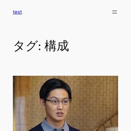
内
test
容
を
ス
キ
タグ:
構成
ッ
プ