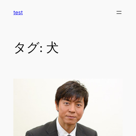
内
test
容
を
ス
キ
タグ:
犬
ッ
プ