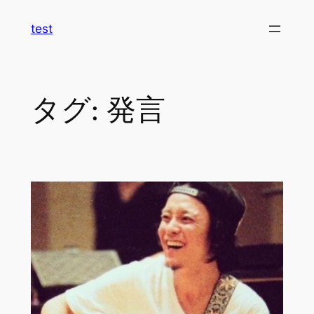
内
test
容
を
ス
キ
タグ:
発言
ッ
プ