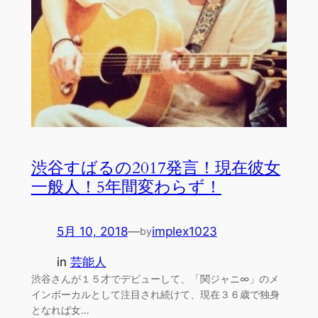
渋谷すばるの2017発言！現在彼女
一般人！5年間変わらず！
5月 10, 2018
—
implex1023
by
in
芸能人
渋谷さんが１５才でデビューして、「関ジャニ∞」のメ
インボーカルとして注目され続けて、現在３６歳で独身
となれば女…