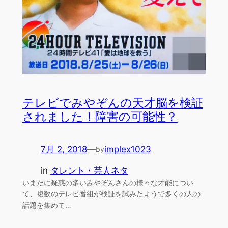
テレビでみやぞんの天才脳を検証
されました！障害の可能性？
7月 2, 2018
—
implex1023
by
in
タレント・芸人ネタ
いまだに疑惑の多いみやぞんさんの様々な才能につい
て、複数のテレビ番組が検証を試みたようで多くの人の
話題を集めて…