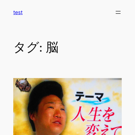
内
test
容
を
ス
キ
タグ:
脳
ッ
プ