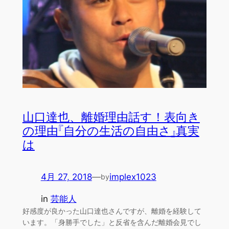
山口達也、離婚理由話す！表向き
の理由『自分の生活の自由さ』真実
は
4月 27, 2018
—
implex1023
by
in
芸能人
好感度が良かった山口達也さんですが、離婚を経験して
います。「身勝手でした」と反省を含んだ離婚会見でし