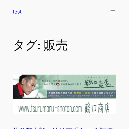
内
test
容
を
ス
キ
タグ:
販売
ッ
プ