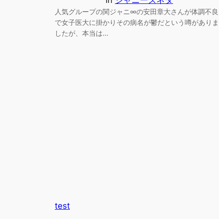
in
ジャニーズネタ
人気グループの関ジャニ∞の安田章大さんが体調不良
で女子医大に掛かりその病名が鬱だという噂がありま
したが、本当は…
test