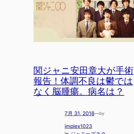
関ジャニ安田章大が手術
報告！体調不良は鬱では
なく脳腫瘍。病名は？
7月 31, 2018
—
by
implex1023