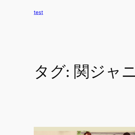
内
test
容
を
ス
キ
ッ
プ
タグ:
関ジャ