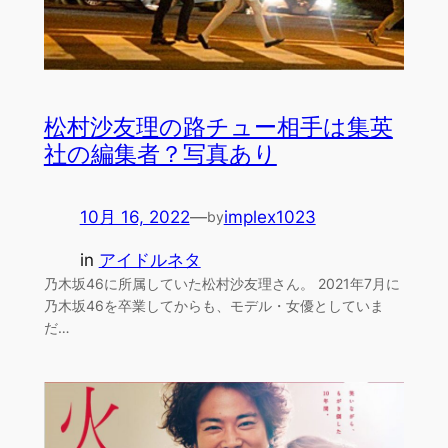
松村沙友理の路チュー相手は集英
社の編集者？写真あり
10月 16, 2022
—
implex1023
by
in
アイドルネタ
乃木坂46に所属していた松村沙友理さん。 2021年7月に
乃木坂46を卒業してからも、モデル・女優としていま
だ…