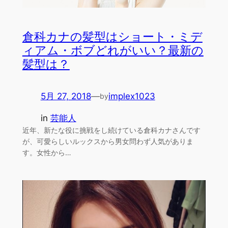
倉科カナの髪型はショート・ミデ
ィアム・ボブどれがいい？最新の
髪型は？
5月 27, 2018
—
implex1023
by
in
芸能人
近年、新たな役に挑戦をし続けている倉科カナさんです
が、可愛らしいルックスから男女問わず人気がありま
す。女性から…