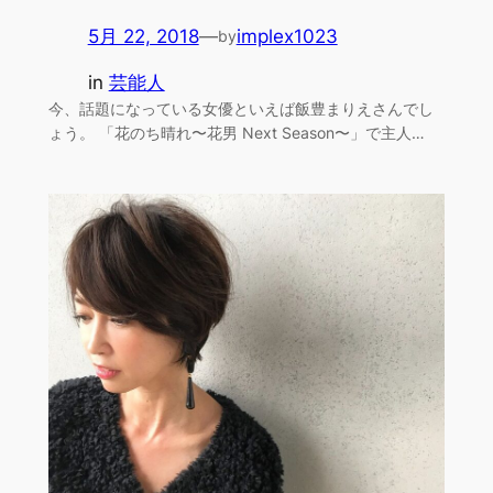
5月 22, 2018
—
implex1023
by
in
芸能人
今、話題になっている女優といえば飯豊まりえさんでし
ょう。 「花のち晴れ〜花男 Next Season〜」で主人…