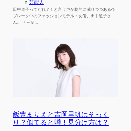
in
芸能人
田中道子ってだれ？！と言う声が劇的に減りつつある今
ブレーク中のファッションモデル・女優、田中道子さ
ん。 ７～８…
飯豊まりえと吉岡里帆はそっく
り？似てると噂！見分け方は？