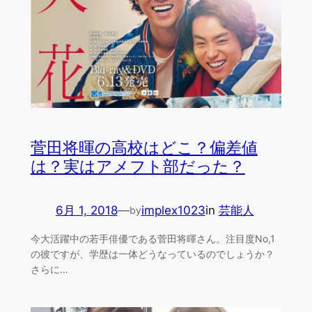
菅田将暉の高校はどこ？偏差値
は？実はアメフト部だった？
6月 1, 2018
—
implex1023
in
芸能人
by
今大活躍中の若手俳優である菅田将暉さん。注目度No,1
の彼ですが、学歴は一体どうなっているのでしょうか？
さらに…