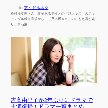
in
アイドルネタ
松村沙友理さん、妻子ある男性との「路上キス」のスキ
ャンダル報道直後から、「乃木坂４６」内にも激震が走
り、白石麻…
吉高由里子が2年ぶりにドラマで
主演復帰！ドラマ一覧まとめ