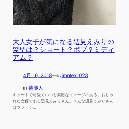
大人女子が気になる辺見えみりの
髪型は？ショート？ボブ？ミディ
アム？
4月 16, 2018
—
implex1023
by
in
芸能人
キュートで可愛くいつも素敵なイメージのある、おしゃ
れな女優である辺見えみりさん。そんな辺見えみりさん
はファッシ…