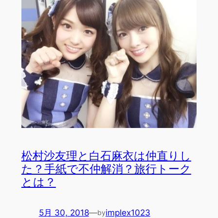
松村沙友理と白石麻衣は仲直りし
た？手紙で不仲解消？旅行トーク
とは？
5月 30, 2018
—
implex1023
by