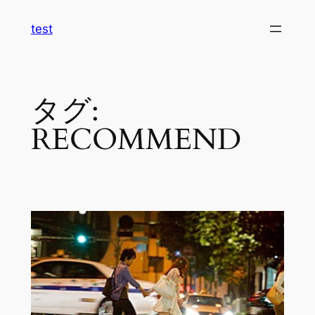
内
test
容
を
ス
キ
タグ:
ッ
プ
RECOMMEND