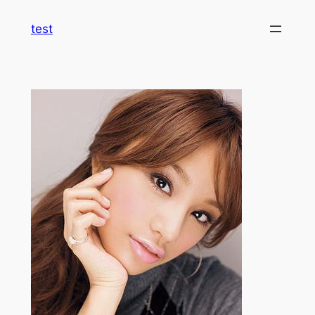
内
test
容
を
ス
キ
ッ
プ