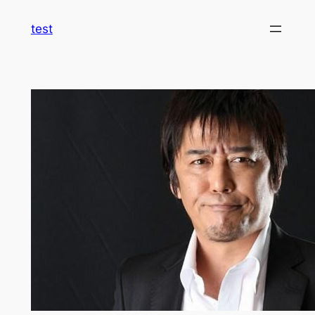
内
test
容
を
ス
キ
ッ
プ