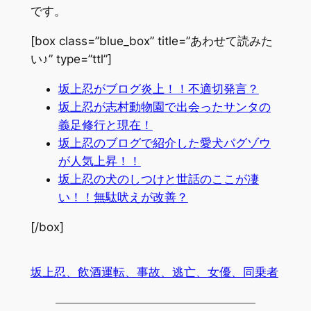
です。
[box class=”blue_box” title=”あわせて読みた
い♪” type=”ttl”]
坂上忍がブログ炎上！！不適切発言？
坂上忍が志村動物園で出会ったサンタの
義足修行と現在！
坂上忍のブログで紹介した愛犬パグゾウ
が人気上昇！！
坂上忍の犬のしつけと世話のここが凄
い！！無駄吠えが改善？
[/box]
坂上忍、飲酒運転、事故、逃亡、女優、同乗者