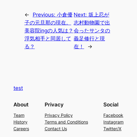
←
Previous:
小倉優
Next:
坂上忍が
子の元旦那の現在。
志村動物園で出
美容院ingの人気は？
会ったサンタの
浮気相手と同居して
義足修行と現
る？
在！
→
test
About
Privacy
Social
Team
Privacy Policy
Facebook
History
Terms and Conditions
Instagram
Careers
Contact Us
Twitter/X