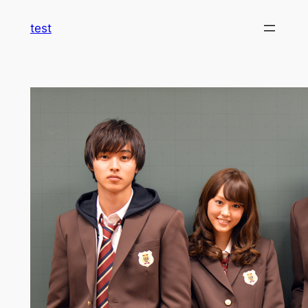
内
test
容
を
ス
キ
ッ
プ