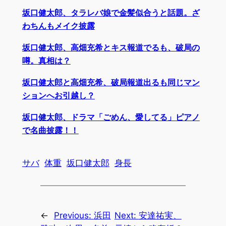
坂口健太郎、タラレバ娘で金髪似合うと話題。ざ
わちんもメイク披露
坂口健太郎、高畑充希とキス報道でるも、破局の
噂。真相は？
坂口健太郎と高畑充希、破局報道出るも同じマン
ションへお引越し？
坂口健太郎、ドラマ「ごめん、愛してる」ピアノ
で名曲披露！！
サバ
体重
坂口健太郎
身長
←
Previous:
浜田
Next:
安達祐実、