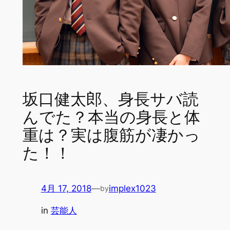
坂口健太郎、身長サバ読
んでた？本当の身長と体
重は？実は腹筋が凄かっ
た！！
4月 17, 2018
—
implex1023
by
in
芸能人