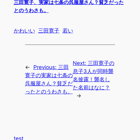
三田寛子、実家は七条の呉服屋さん？貧乏だった
とのうわさも。
かわいい
三田寛子
若い
Next:
三田寛子の
←
Previous:
三田
息子3人が同時襲
寛子の実家は七条の
名披露！襲名し
呉服屋さん？貧乏だ
た名前はなに？
ったとのうわさも。
→
test