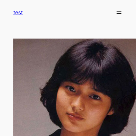
内
test
容
を
ス
キ
ッ
プ