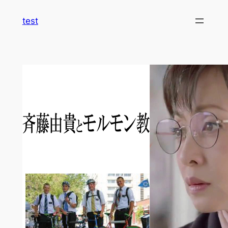
内
test
容
を
ス
キ
ッ
プ