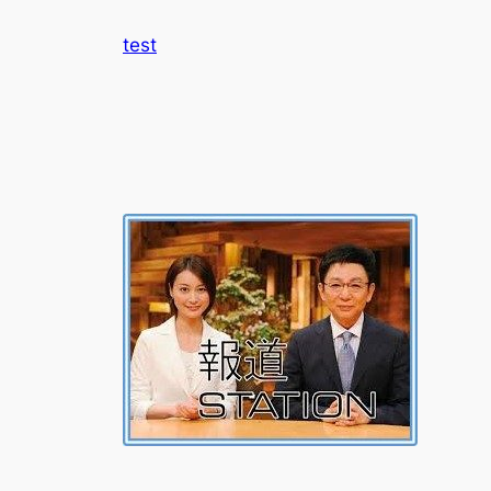
内
test
容
を
ス
キ
ッ
プ