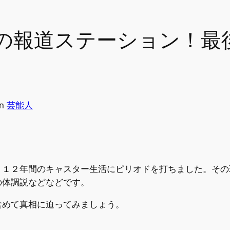
の報道ステーション！最
in
芸能人
、１２年間のキャスター生活にピリオドを打ちました。その
の体調説などなどです。
含めて真相に迫ってみましょう。