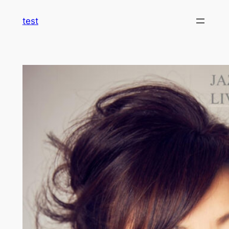
内
test
容
を
ス
キ
ッ
プ