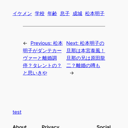
イケメン
学校
年齢
息子
成城
松本明子
←
Previous:
松本
Next:
松本明子の
明子がダンテカー
旦那は本宮泰風！
ヴァーと離婚調
旦那の兄は原田龍
停？タレントの？
二？離婚の噂も
と思いきや
→
test
About
Privacy
Social