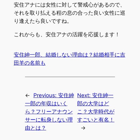
安住アナには女性に対して警戒心があるので、
それを取り払える程の息の合った良い女性に巡
り逢えたら良いですね。
これからも、安住アナの活躍を応援します！
安住紳一郎、結婚しない理由は？結婚相手に吉
田羊の名前も
←
Previous:
安住紳
Next:
安住紳一
一郎の年収はいく
郎の大学はど
ら？フリーアナウン
こ？大学時代が
サーに転身しない理
すごいと有名！
由とは？
→