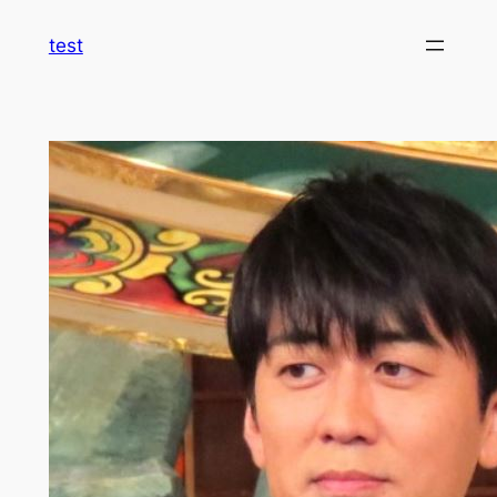
内
test
容
を
ス
キ
ッ
プ