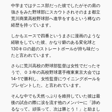
中学まではテニス部だった彼でしたがその肩の
強さをみた野球部にスカウトされそのまま都立
荒川商業高校野球部へ進学をするという稀なの
経歴を持っています。
しかもエースで四番というまさに漫画のような
経験をしていた彼、かなり癖のある変化球と
130キロの超のストレートボールが持ち味だっ
たと言われています。
さらに荒川高校の野球部監督は女性でだったそ
うで、０３年の高校野球選手権東東京大会では
14-1で勝利し、女性監督にウイニングボールを
プレゼントした。と言われています。
そんな中でも天然っぷりを維持していた彼は最
後の試合の際に涙を流す他のメンバーに「諦め
るなって。頑張って、次は勝とう！」と励まし