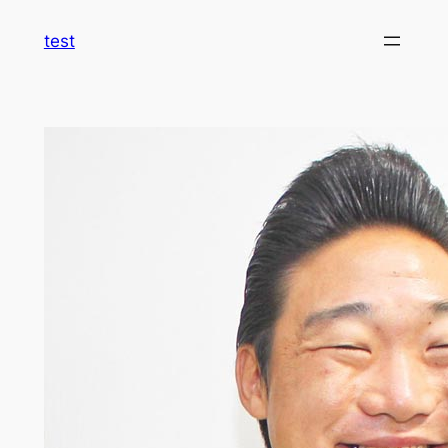
内
test
容
を
ス
キ
ッ
プ