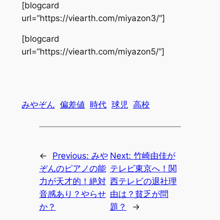
[blogcard
url=”https://viearth.com/miyazon3/”]
[blogcard
url=”https://viearth.com/miyazon5/”]
みやぞん
偏差値
時代
球児
高校
←
Previous:
みや
Next:
竹崎由佳が
ぞんのピアノの能
テレビ東京へ！関
力が天才的！絶対
西テレビの退社理
音感あり？やらせ
由は？貧乏が問
か？
題？
→