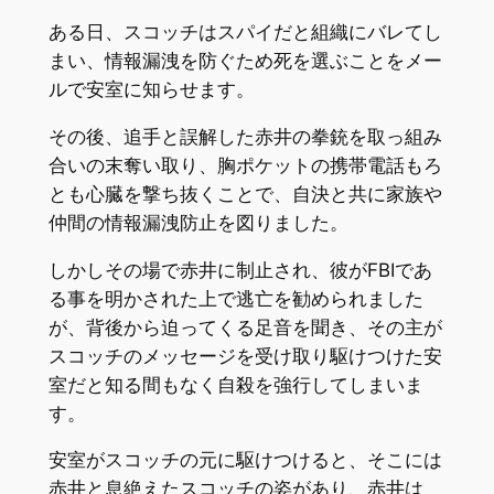
ある日、スコッチはスパイだと組織にバレてし
まい、情報漏洩を防ぐため死を選ぶことをメー
ルで安室に知らせます。
その後、追手と誤解した赤井の拳銃を取っ組み
合いの末奪い取り、胸ポケットの携帯電話もろ
とも心臓を撃ち抜くことで、自決と共に家族や
仲間の情報漏洩防止を図りました。
しかしその場で赤井に制止され、彼がFBIであ
る事を明かされた上で逃亡を勧められました
が、背後から迫ってくる足音を聞き、その主が
スコッチのメッセージを受け取り駆けつけた安
室だと知る間もなく自殺を強行してしまいま
す。
安室がスコッチの元に駆けつけると、そこには
赤井と息絶えたスコッチの姿があり、赤井は