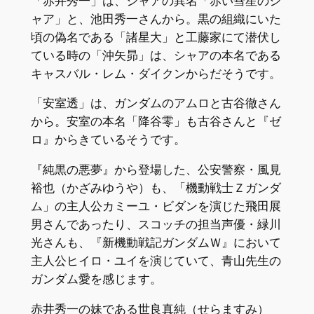
「赤井秀一」は、シャアの異名「赤い彗星のシ
ャア」と、池田秀一さんから。黒の組織にいた
頃の偽名である「諸星大」と工藤家にて潜伏し
ている時の「沖矢昴」は、シャアの本名である
キャスバル・レム・ダイクンからだそうです。
「安室透」は、ガンダムのアムロと古谷徹さん
から。安室の本名「降谷零」も古谷さんと『ゼ
ロ』からきているそうです。
『純黒の悪夢』から登場した、公安警察・風見
裕也（かざみゆうや）も、「機動戦士Ｚガンダ
ム」の主人公カミーユ・ビダンを演じた飛田展
男さんであったり、スコッチの担当声優・緑川
光さんも、『新機動戦記ガンダムＷ』において
主人公ヒイロ・ユイを演じていて、青山先生の
ガンダム愛を感じます。
赤井秀一の妹である世良真純（せらますみ）