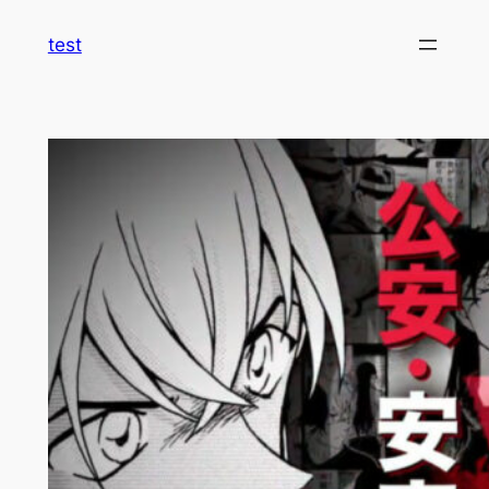
内
test
容
を
ス
キ
ッ
プ