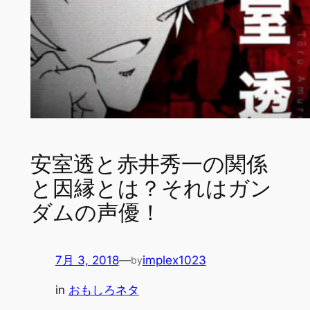
安室透と赤井秀一の関係
と因縁とは？それはガン
ダムの声優！
7月 3, 2018
—
implex1023
by
in
おもしろネタ