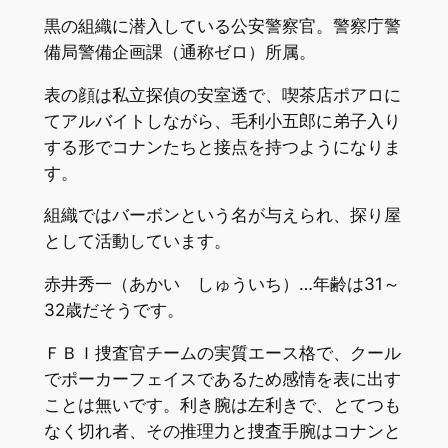
黒の組織に潜入している公安警察官。警察庁警
備局警備企画課（通称ゼロ）所属。
表の顔は私立探偵の安室透で、喫茶店ポアロに
てアルバイトしながら、毛利小五郎に弟子入り
する形でコナンたちと接点を持つようになりま
す。
組織ではバーボンという名が与えられ、探り屋
として活動しています。
赤井秀一（あかい しゅういち）…年齢は31～
32歳だそうです。
ＦＢＩ捜査官チームの実質エース格で、クール
でポーカーフェイスであるため感情を表に出す
ことは無いです。利き腕は左利きで、とてつも
なく切れ者、その推理力と捜査手腕はコナンと