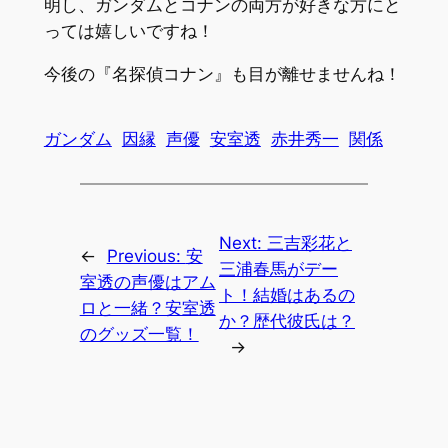
明し、ガンダムとコナンの両方が好きな方にと
っては嬉しいですね！
今後の『名探偵コナン』も目が離せませんね！
ガンダム
因縁
声優
安室透
赤井秀一
関係
Next:
三吉彩花と
←
Previous:
安
三浦春馬がデー
室透の声優はアム
ト！結婚はあるの
ロと一緒？安室透
か？歴代彼氏は？
のグッズ一覧！
→