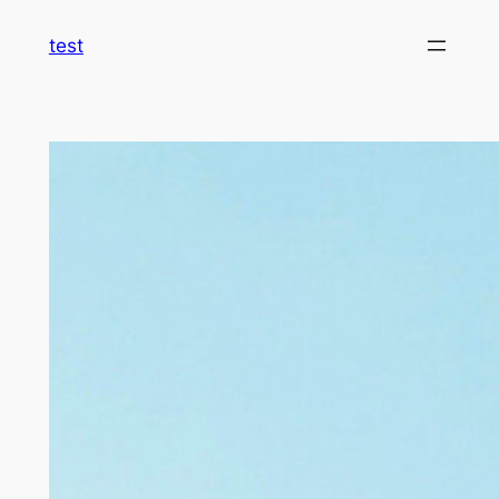
内
test
容
を
ス
キ
ッ
プ