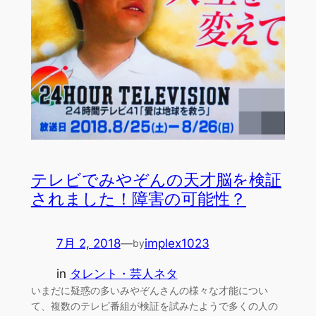
テレビでみやぞんの天才脳を検証
されました！障害の可能性？
7月 2, 2018
—
implex1023
by
in
タレント・芸人ネタ
いまだに疑惑の多いみやぞんさんの様々な才能につい
て、複数のテレビ番組が検証を試みたようで多くの人の