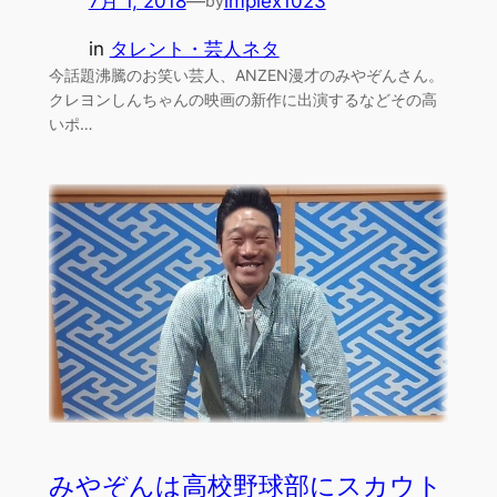
7月 1, 2018
—
implex1023
by
in
タレント・芸人ネタ
今話題沸騰のお笑い芸人、ANZEN漫才のみやぞんさん。
クレヨンしんちゃんの映画の新作に出演するなどその高
いポ…
みやぞんは高校野球部にスカウト