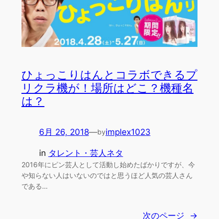
ひょっこりはんとコラボできるプ
リクラ機が！場所はどこ？機種名
は？
6月 26, 2018
—
implex1023
by
in
タレント・芸人ネタ
2016年にピン芸人として活動し始めたばかりですが、今
や知らない人はいないのではと思うほど人気の芸人さん
である…
次のページ
→