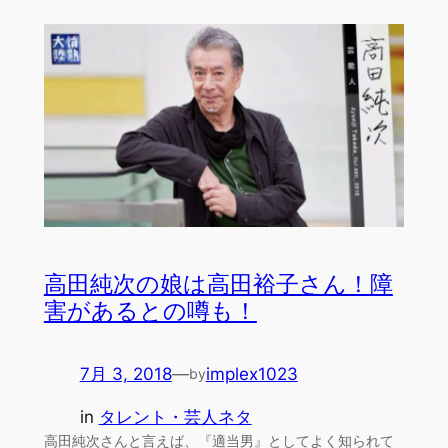
高田純次の娘は高田裕子さん！障
害があるとの噂も！
7月 3, 2018
—
implex1023
by
in
タレント・芸人ネタ
高田純次さんと言えば、『適当男』としてよく知られて