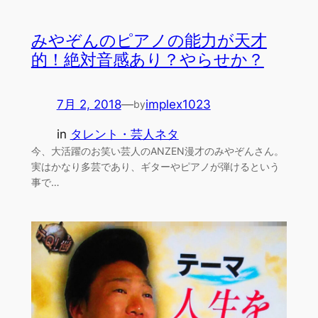
みやぞんのピアノの能力が天才
的！絶対音感あり？やらせか？
7月 2, 2018
—
implex1023
by
in
タレント・芸人ネタ
今、大活躍のお笑い芸人のANZEN漫才のみやぞんさん。
実はかなり多芸であり、ギターやピアノが弾けるという
事で…