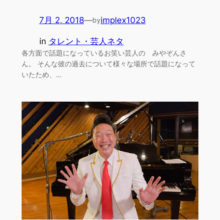
7月 2, 2018
—
implex1023
by
in
タレント・芸人ネタ
各方面で話題になっているお笑い芸人の みやぞんさ
ん。 そんな彼の過去について様々な場所で話題になって
いたため、…