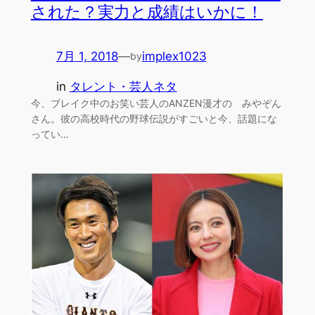
された？実力と成績はいかに！
7月 1, 2018
—
implex1023
by
in
タレント・芸人ネタ
今、ブレイク中のお笑い芸人のANZEN漫才の みやぞん
さん。彼の高校時代の野球伝説がすごいと今、話題にな
ってい…