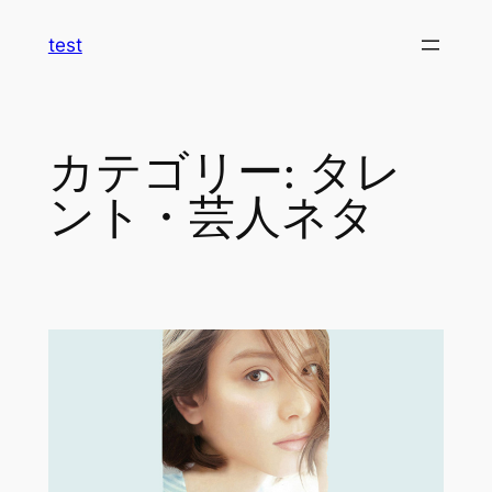
内
test
容
を
ス
キ
カテゴリー:
タレ
ッ
プ
ント・芸人ネタ