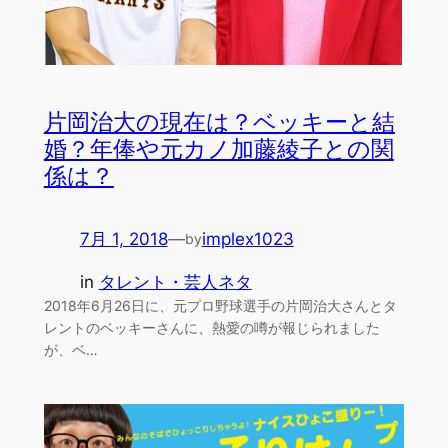
片岡治大の現在は？ベッキーと結
婚？年俸や元カノ加藤綾子との関
係は？
7月 1, 2018
—
implex1023
by
in
タレント・芸人ネタ
2018年6月26日に、元プロ野球選手の片岡治大さんとタ
レントのベッキーさんに、熱愛の噂が報じられました
が、ベ…