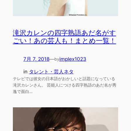
滝沢カレンの四字熟語あだ名がす
ごい！あの芸人も！まとめ一覧！
7月 7, 2018
—
implex1023
by
in
タレント・芸人ネタ
テレビでは彼女の日本語がおかしいと話題になっている
滝沢カレンさん。 芸能人につける四字熟語のあだ名が秀
逸で面白…