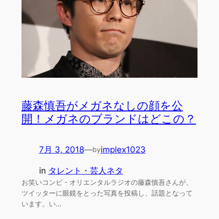
藤森慎吾がメガネなしの顔を公
開！メガネのブランドはどこの？
7月 3, 2018
—
implex1023
by
in
タレント・芸人ネタ
お笑いコンビ・オリエンタルラジオの藤森慎吾さんが、
ツイッターに眼鏡をとった写真を投稿し、話題となって
います。い…