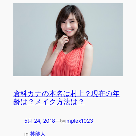
倉科カナの本名は村上？現在の年
齢は？メイク方法は？
5月 24, 2018
—
implex1023
by
in
芸能人