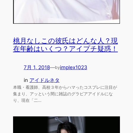
桃月なしこの彼氏はどんな人？現
在年齢はいくつ？アイプチ疑惑！
7月 1, 2018
—
implex1023
by
in
アイドルネタ
本職・看護師、高校３年からハマったコスプレに注目が
集まり、アッという間に雑誌のグラビアアイドルにな
り、現在「二…