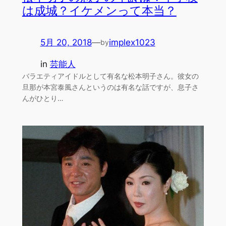
は成城？イケメンって本当？
5月 20, 2018
—
implex1023
by
in
芸能人
バラエティアイドルとして有名な松本明子さん。彼女の
旦那が本宮泰風さんというのは有名な話ですが、息子さ
んがひとり…