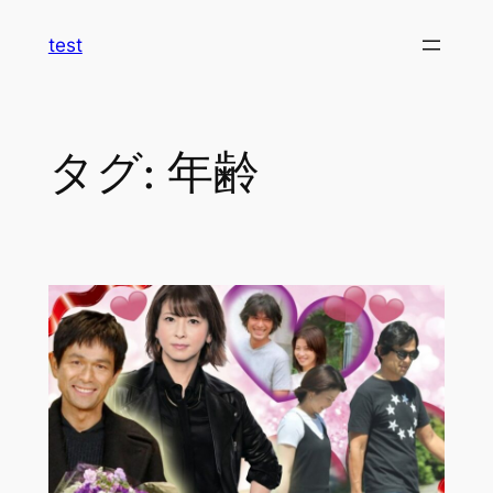
内
test
容
を
ス
キ
タグ:
年齢
ッ
プ