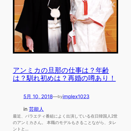
アンミカの旦那の仕事は？年齢
は？馴れ初めは？再婚の噂あり！
5月 10, 2018
—
implex1023
by
in
芸能人
最近、バラエティ番組によく出演している在日韓国人2世
のアンミカさん。 本職のモデルもさることながら、タレ
ントと…