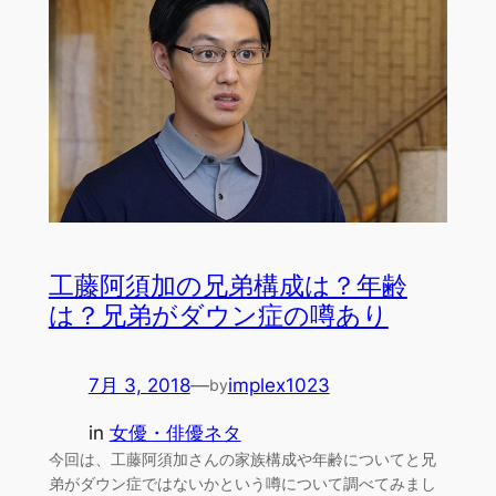
工藤阿須加の兄弟構成は？年齢
は？兄弟がダウン症の噂あり
7月 3, 2018
—
implex1023
by
in
女優・俳優ネタ
今回は、工藤阿須加さんの家族構成や年齢についてと兄
弟がダウン症ではないかという噂について調べてみまし