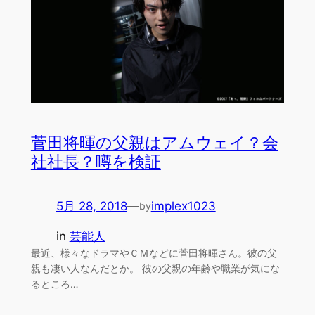
菅田将暉の父親はアムウェイ？会
社社長？噂を検証
5月 28, 2018
—
implex1023
by
in
芸能人
最近、様々なドラマやＣＭなどに菅田将暉さん。彼の父
親も凄い人なんだとか。 彼の父親の年齢や職業が気にな
るところ…