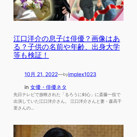
江口洋介の息子は俳優？画像はあ
る？子供の名前や年齢、出身大学
等も検証！
10月 21, 2022
—
implex1023
by
in
女優・俳優ネタ
先日テレビで放映された「るろうに剣心」に斎藤一役で
出演していた江口洋介さん。 江口洋介さんと妻・森高千
里さんの…