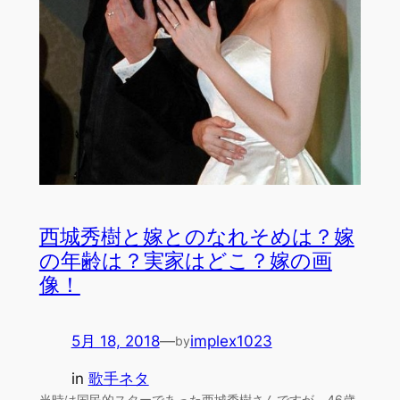
西城秀樹と嫁とのなれそめは？嫁
の年齢は？実家はどこ？嫁の画
像！
5月 18, 2018
—
implex1023
by
in
歌手ネタ
当時は国民的スターであった西城秀樹さんですが、46歳