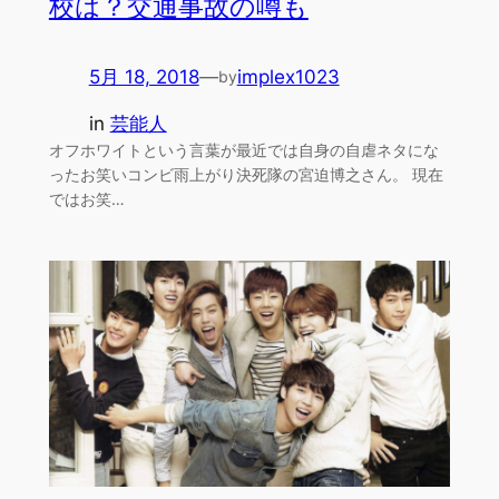
校は？交通事故の噂も
5月 18, 2018
—
implex1023
by
in
芸能人
オフホワイトという言葉が最近では自身の自虐ネタにな
ったお笑いコンビ雨上がり決死隊の宮迫博之さん。 現在
ではお笑…