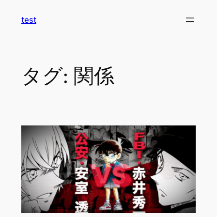
内
test
容
を
ス
キ
タグ:
関係
ッ
プ