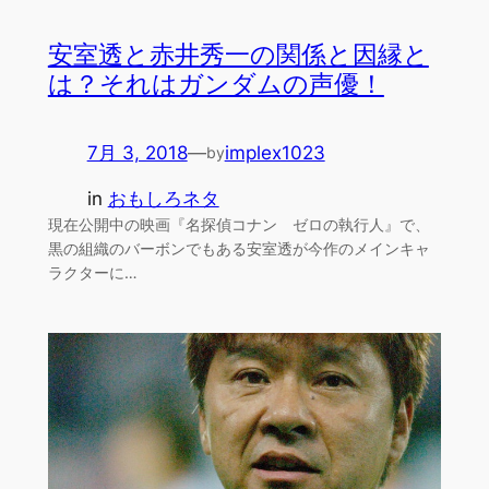
安室透と赤井秀一の関係と因縁と
は？それはガンダムの声優！
7月 3, 2018
—
implex1023
by
in
おもしろネタ
現在公開中の映画『名探偵コナン ゼロの執行人』で、
黒の組織のバーボンでもある安室透が今作のメインキャ
ラクターに…